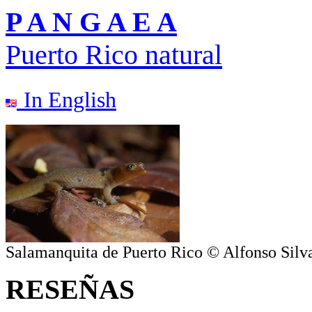
P A N G A E A
Puerto Rico natural
In English
Salamanquita de Puerto Rico © Alfonso Silv
RESEÑAS