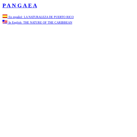
P A N G A E A
En español: LA NATURALEZA DE PUERTO RICO
In English: THE NATURE OF THE CARIBBEAN