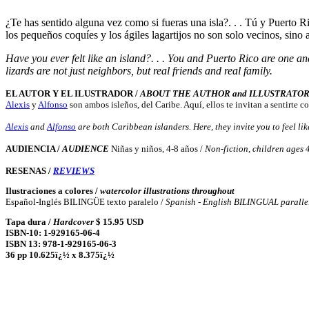
¿
Te has sentido alguna vez como si fueras una isla?. . . Tú y Puerto Ri
los pequeños coquíes y los ágiles lagartijos no son solo vecinos, sino
Have you ever felt like an island?. . . You and Puerto Rico are one and
lizards are not just neighbors, but real friends and real family.
EL AUTOR Y EL ILUSTRADOR /
ABOUT THE AUTHOR and ILLUSTRATO
Alexis
y
Alfonso
son ambos isleños, del Caribe. Aquí, ellos te invitan a sentirte c
Alexis
and
Alfonso
are both Caribbean islanders. Here, they invite you to feel lik
AUDIENCIA /
AUDIENCE
Niñas y niños, 4-8 años /
Non-fiction, children ages 
RESENAS /
REVIEWS
Ilustraciones a colores /
watercolor illustrations throughout
Español-Inglés BILINGÜE texto paralelo /
Spanish - English BILINGUAL parallel
Tapa dura /
Hardcover
$ 15.95 USD
ISBN-10: 1-929165-06-4
ISBN 13: 978-1-929165-06-3
36 pp 10.625ï¿½ x 8.375ï¿½